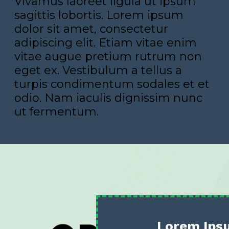
Vivamus laoreet ligula ut ipsum
sagittis lobortis. Lorem ipsum
dolor sit amet, consectetur
adipiscing elit. Etiam vitae enim
vitae augue pretium rutrum non
eget ex. Vestibulum a tellus a
turpis condimentum sodales et et
odio. Nam iaculis dignissim nunc
ut fermentum.
Lorem Ips